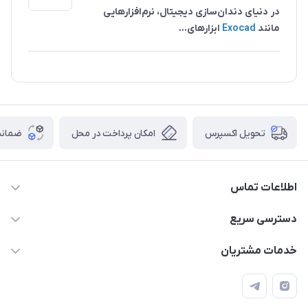
در دنیای دندان‌سازی دیجیتال، نرم‌افزارهایی
مانند
Exocad
ابزارهای...
تحویل اکسپرس
امکان پرداخت در محل
ضمانت
اطلاعات تماس
09112255977- 02191035419
دسترسی سریع
info@digidentx.com
حساب کاربری
خدمات مشتریان
همدان-خیابان جهان نما-ساختمان آراد - واحد8
مجله فروشگاه
قوانین و مقررات
لیست محصولات
راهنما