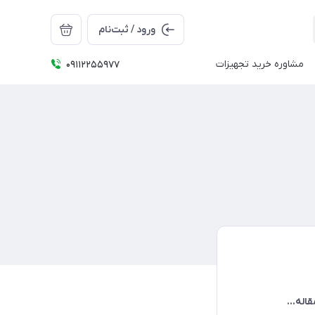
ورود / ثبت‌نام
مشاوره خرید تجهیزات
09112255977
اله...