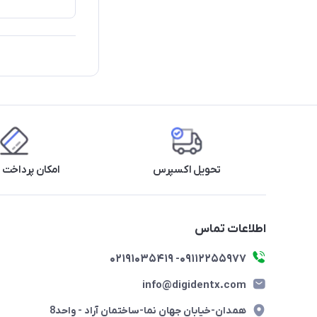
تحویل اکسپرس
امکان پرداخت 
اطلاعات تماس
09112255977- 02191035419
info@digidentx.com
همدان-خیابان جهان نما-ساختمان آراد - واحد8