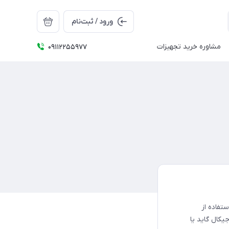
ورود / ثبت‌نام
مشاوره خرید تجهیزات
09112255977
تفاده از
یکال گاید یا