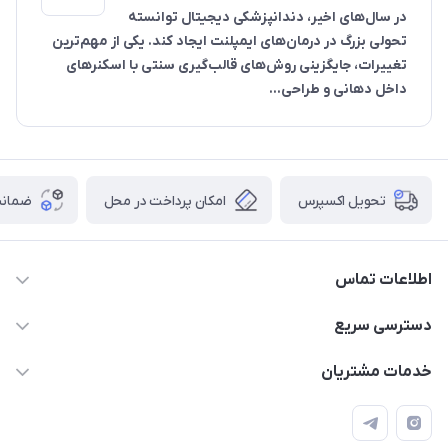
در سال‌های اخیر، دندانپزشکی دیجیتال توانسته
تحولی بزرگ در درمان‌های ایمپلنت ایجاد کند. یکی از مهم‌ترین
تغییرات، جایگزینی روش‌های قالب‌گیری سنتی با اسکنرهای
داخل دهانی و طراحی...
تحویل اکسپرس
امکان پرداخت در محل
ضمانت
اطلاعات تماس
09112255977- 02191035419
دسترسی سریع
info@digidentx.com
حساب کاربری
خدمات مشتریان
همدان-خیابان جهان نما-ساختمان آراد - واحد8
مجله فروشگاه
قوانین و مقررات
لیست محصولات
راهنما