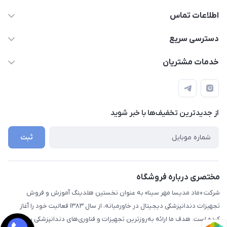
اطلاعات تماس
09112255977- 02191035419
دسترسی سریع
info@digidentx.com
حساب کاربری
خدمات مشتریان
همدان-خیابان جهان نما-ساختمان آراد - واحد8
مجله فروشگاه
قوانین و مقررات
لیست محصولات
راهنما
درباره ما
از جدید‌ترین تخفیف‌ها با‌ خبر شوید
تماس با ما
ثبت
مختصری درباره فروشگاه
شرکت «ماد مدیسا مهر سینا» به عنوان نخستین هلدینگ آموزش و فروش
تجهیزات دندانپزشکی دیجیتال در خاورمیانه، از سال ۱۳۸۳ فعالیت خود را آغاز
کرده است. هدف ما ارائه به‌روزترین تجهیزات و فناوری‌های دندانپزشکی به مراکز