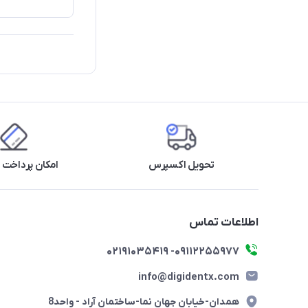
تحویل اکسپرس
امکان پرداخت 
اطلاعات تماس
09112255977- 02191035419
info@digidentx.com
همدان-خیابان جهان نما-ساختمان آراد - واحد8