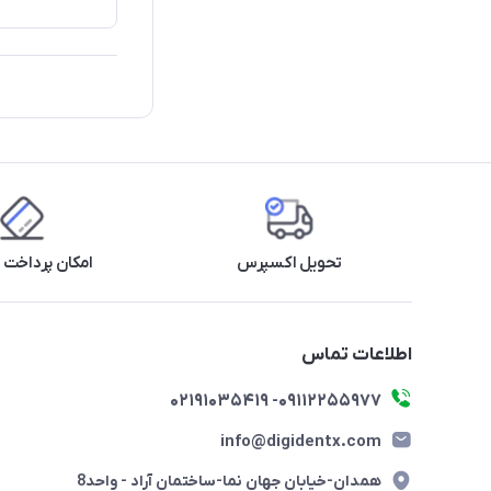
تحویل اکسپرس
امکان پرداخت 
اطلاعات تماس
09112255977- 02191035419
info@digidentx.com
همدان-خیابان جهان نما-ساختمان آراد - واحد8