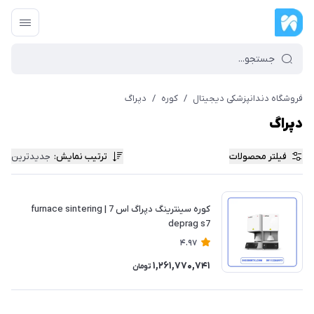
فروشگاه دندانپزشکی دیجیتال
/
کوره
/
دپراگ
دپراگ
فیلتر محصولات
ترتیب نمایش
:
جدیدترین
کوره سینترینگ دپراگ اس 7 | furnace sintering
deprag s7
4.97
1,261,770,741
تومان