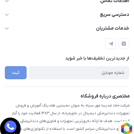
اطلاعات تماس
09112255977- 02191035419
دسترسی سریع
info@digidentx.com
حساب کاربری
خدمات مشتریان
همدان-خیابان جهان نما-ساختمان آراد - واحد8
مجله فروشگاه
قوانین و مقررات
لیست محصولات
راهنما
درباره ما
از جدید‌ترین تخفیف‌ها با‌ خبر شوید
تماس با ما
ثبت
مختصری درباره فروشگاه
شرکت «ماد مدیسا مهر سینا» به عنوان نخستین هلدینگ آموزش و فروش
تجهیزات دندانپزشکی دیجیتال در خاورمیانه، از سال ۱۳۸۳ فعالیت خود را آغاز
کرده است. هدف ما ارائه به‌روزترین تجهیزات و فناوری‌های دندانپزشکی به مراکز
درمانی و دندانپزشکان سراسر کشور است. با استفاده از تکنولوژی‌های نوین و