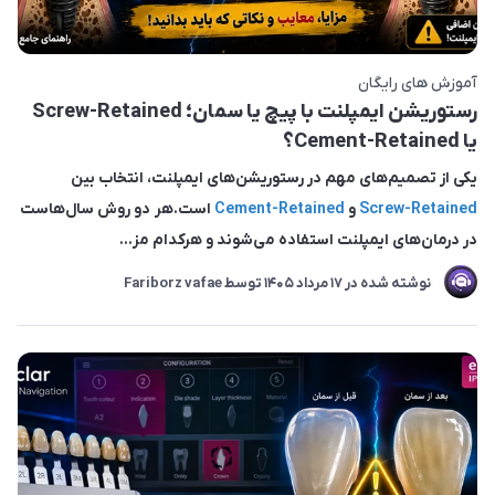
آموزش های رایگان
رستوریشن ایمپلنت با پیچ یا سمان؛ Screw-Retained
یا Cement-Retained؟
یکی از تصمیم‌های مهم در رستوریشن‌های ایمپلنت، انتخاب بین
Screw-Retained
و
Cement-Retained
است.هر دو روش سال‌هاست
در درمان‌های ایمپلنت استفاده می‌شوند و هرکدام مز...
نوشته شده در
17 مرداد 1405
توسط
Fariborz vafae