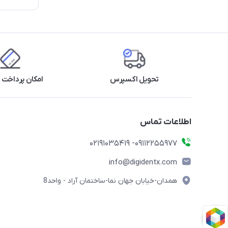
تحویل اکسپرس
امکان پرداخت 
اطلاعات تماس
09112255977- 02191035419
info@digidentx.com
همدان-خیابان جهان نما-ساختمان آراد - واحد8