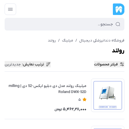
فروشگاه دندانپزشکی دیجیتال
/
میلینگ
/
رولند
رولند
فیلتر محصولات
ترتیب نمایش
:
جدیدترین
میلینگ رولند مدل دی دبلیو ایکس-52 دی | milling
Roland DWX-52D
5
5,462,211,000
تومان