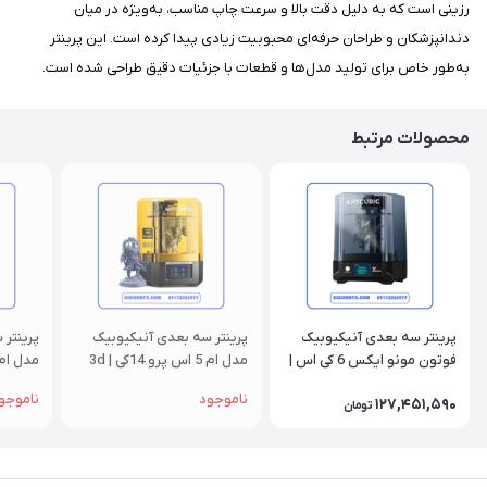
رزینی است که به دلیل دقت بالا و سرعت چاپ مناسب، به‌ویژه در میان
دندانپزشکان و طراحان حرفه‌ای محبوبیت زیادی پیدا کرده است. این پرینتر
به‌طور خاص برای تولید مدل‌ها و قطعات با جزئیات دقیق طراحی شده است.
محصولات مرتبط
پرینتر سه بعدی آنیکیوبیک
پرینتر سه بعدی آنیکیوبیک
پرینتر 
فوتون مونو ایکس 6 کی اس |
مدل ام 5 اس پرو 14کی | 3d
5s 12k
printer anycubic m5s pro
3d printer Anycubic
ناموجود
ناموجو
127,451,590
14k
Photon Mono X 6Ks
تومان