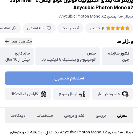
پرینتر سه بعدی آنیکیوبیک فوتون مونو ایکس 2 | 3d printer
Anycubic Photon Mono x2
پرینتر سه بعدی Anycubic Photon Mono X2
آنیکیوبیک
علاقه‌مندی
مقایس
از 27 نظر
ویژگی‌ها
مشاهده همه
کشور سازنده
جنس
ماندگاری
چین
آلومینیوم و پلاستیک با کیفیت بالا
بیش از 10 سال
استعلام محصول
موجود در انبار
ارسال سریع
گارانتی اصالت کالا
معرفی
بررسی
نقد و بررسی
مشخصات
دیدگاه‌ها
پرینتر سه‌بعدی Anycubic Photon Mono X2 یک مدل پیشرفته از پرینترهای