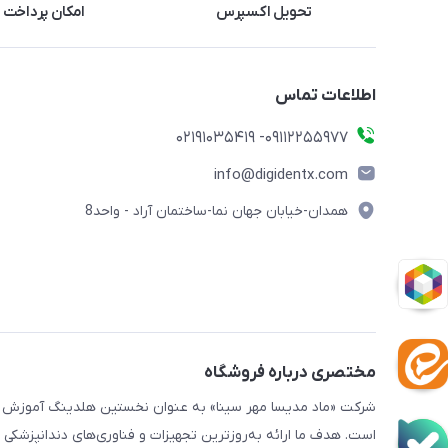
تحویل اکسپرس
امکان پرداخت 
اطلاعات تماس
09112255977- 02191035419
info@digidentx.com
همدان-خیابان جهان نما-ساختمان آراد - واحد8
مختصری درباره فروشگاه
است. هدف ما ارائه به‌روزترین تجهیزات و فناوری‌های دندانپزشکی ب