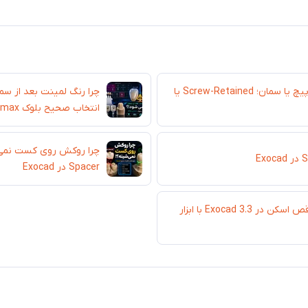
رستوریشن ایمپلنت با پیچ یا سمان؛ Screw-Retained یا
چرا رنگ لمینت بعد از سم
انتخاب صحیح بلوک IPS e.max
Spacer در Exocad
آموزش ترمیم نواحی ناقص اسکن در Exocad 3.3 با ابزار