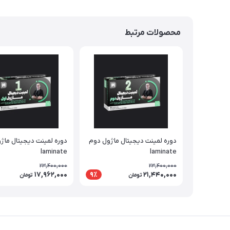
محصولات مرتبط
دوره لمینت دیجیتال ماژول دوم
دوره لمینت دیجیتال ماژ
laminate
laminate
23,400,000
23,400,000
17,962,000
21,440,000
9٪
تومان
تومان