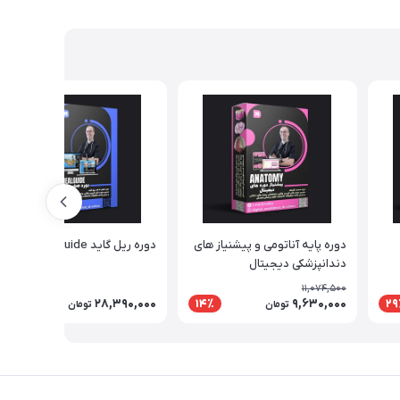
دوره پایه آناتومی و پیشنیاز های
دوره ریل گاید real guide
دندانپزشکی دیجیتال
11,074,500
28,390,000
9,630,000
14٪
29
تومان
تومان