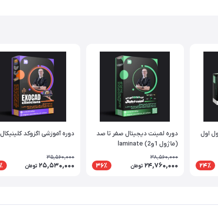
ول اول
دوره لمینت دیجیتال صفر تا صد
دوره آموزشی اگزوکد کلینیکال
(ماژول 1و2) laminate
35,560,000
38,560,000
25,530,000
24,760,000
٪
36٪
24٪
تومان
تومان