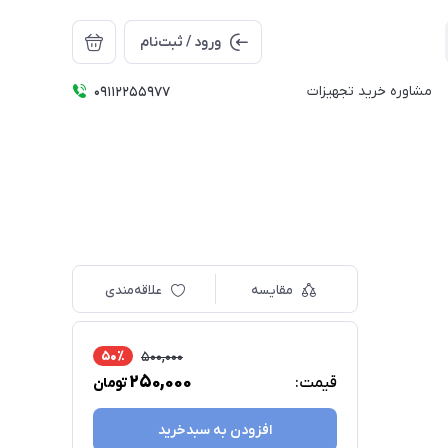
ورود / ثبت‌نام
مشاوره خرید تجهیزات
09112255977
مقایسه
علاقه‌مندی
50٪
500,000
250,000
قیمت:
تومان
افزودن به سبدخرید