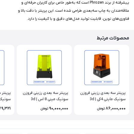
پیشرفته از برند Phrozen است که به‌طور خاص برای کاربران حرفه‌ای و
علاقه‌مندان به چاپ سه‌بعدی طراحی شده است. این پرینتر با دقت بالا و
فناوری‌های نوین، قابلیت تولید مدل‌های دقیق و با کیفیت را دارد.
محصولات مرتبط
پرینتر سه بعدی رزینی فروزن
پرینتر سه بعدی رزینی فروزن
پرینتر 
سونیک مایتی 4کی | 3d
سونیک مینی 8 اس | 3d
 Sonic
printer phrozen sonic mini
printer Phrozen Sonic
79,321
90,000,000
86,000,000
تومان
تومان
a 8K S
8k
Mighty 4K