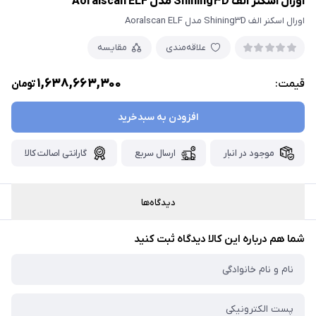
اورال اسکنر الف Shining۳D مدل Aoralscan ELF
اورال اسکنر الف Shining۳D مدل Aoralscan ELF
علاقه‌مندی
مقایسه
1,638,663,300
قیمت:
تومان
افزودن به سبدخرید
موجود در انبار
ارسال سریع
گارانتی اصالت کالا
دیدگاه‌ها
شما هم درباره این کالا دیدگاه ثبت کنید