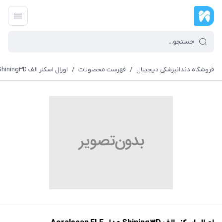
فروشگاه دندانپزشکی دیجیتال
/
فهرست محصولات
/
اورال اسکنر الف Shining۳D مدل Aoralscan ELF