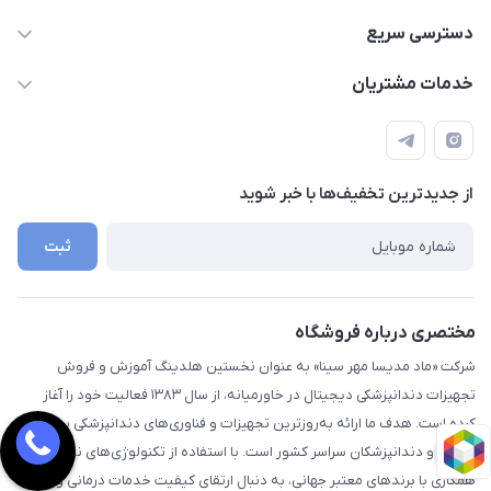
09112255977- 02191035419
دسترسی سریع
info@digidentx.com
حساب کاربری
خدمات مشتریان
همدان-خیابان جهان نما-ساختمان آراد - واحد8
مجله فروشگاه
قوانین و مقررات
لیست محصولات
راهنما
درباره ما
از جدید‌ترین تخفیف‌ها با‌ خبر شوید
تماس با ما
ثبت
مختصری درباره فروشگاه
شرکت «ماد مدیسا مهر سینا» به عنوان نخستین هلدینگ آموزش و فروش
تجهیزات دندانپزشکی دیجیتال در خاورمیانه، از سال ۱۳۸۳ فعالیت خود را آغاز
کرده است. هدف ما ارائه به‌روزترین تجهیزات و فناوری‌های دندانپزشکی به مراکز
درمانی و دندانپزشکان سراسر کشور است. با استفاده از تکنولوژی‌های نوین و
همکاری با برندهای معتبر جهانی، به دنبال ارتقای کیفیت خدمات درمانی و