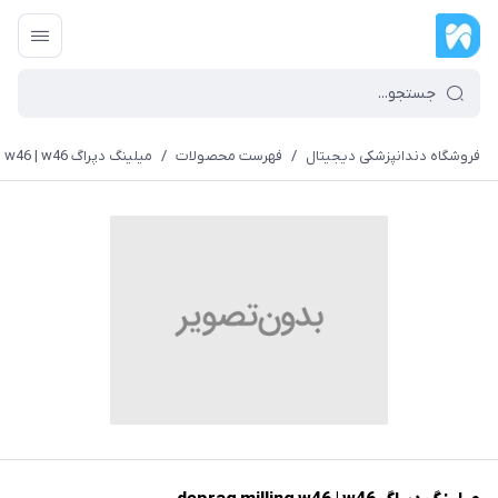
فروشگاه دندانپزشکی دیجیتال
/
فهرست محصولات
/
میلینگ دپراگ deprag milling w46 | w46