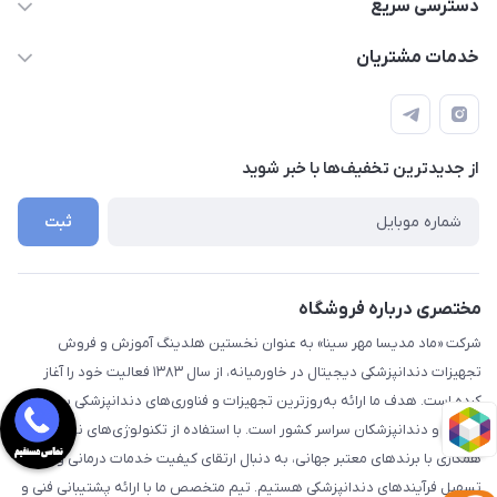
09112255977- 02191035419
دسترسی سریع
info@digidentx.com
حساب کاربری
خدمات مشتریان
همدان-خیابان جهان نما-ساختمان آراد - واحد8
مجله فروشگاه
قوانین و مقررات
لیست محصولات
راهنما
درباره ما
از جدید‌ترین تخفیف‌ها با‌ خبر شوید
تماس با ما
ثبت
مختصری درباره فروشگاه
شرکت «ماد مدیسا مهر سینا» به عنوان نخستین هلدینگ آموزش و فروش
تجهیزات دندانپزشکی دیجیتال در خاورمیانه، از سال ۱۳۸۳ فعالیت خود را آغاز
کرده است. هدف ما ارائه به‌روزترین تجهیزات و فناوری‌های دندانپزشکی به مراکز
درمانی و دندانپزشکان سراسر کشور است. با استفاده از تکنولوژی‌های نوین و
همکاری با برندهای معتبر جهانی، به دنبال ارتقای کیفیت خدمات درمانی و
تسهیل فرآیندهای دندانپزشکی هستیم. تیم متخصص ما با ارائه پشتیبانی فنی و