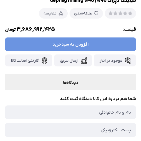
میلینگ دپراگ deprag milling w46 | w46
علاقه‌مندی
مقایسه
3,686,992,425
قیمت:
تومان
افزودن به سبدخرید
موجود در انبار
ارسال سریع
گارانتی اصالت کالا
دیدگاه‌ها
شما هم درباره این کالا دیدگاه ثبت کنید