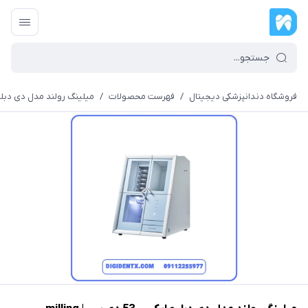
فروشگاه دندانپزشکی دیجیتال
/
فهرست محصولات
/
میلینگ رولند مدل دی دبلیو ایکس-53 دی سی | X-53DC