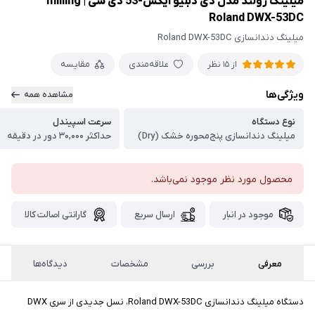
میلینگ رولند مدل دی دبلیو ایکس-53 دی سی | milling
Roland DWX-53DC
میلینگ دندانسازی Roland DWX-53DC
علاقه‌مندی
مقایسه
از 15 نظر
ویژگی‌ها
مشاهده همه
نوع دستگاه
سرعت اسپیندل
میلینگ دندانسازی پنج‌محوره خشک (Dry)
حداکثر ۳۰,۰۰۰ دور در دقیقه
محصول مورد نظر موجود نمی‌باشد.
موجود در انبار
ارسال سریع
گارانتی اصالت کالا
معرفی
بررسی
مشخصات
دیدگاه‌ها
دستگاه میلینگ دندانسازی Roland DWX-53DC، نسل جدیدی از سری DWX