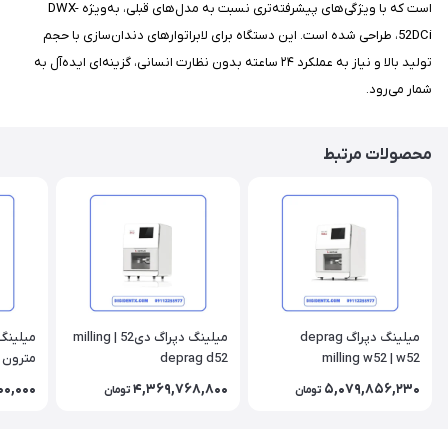
است که با ویژگی‌های پیشرفته‌تری نسبت به مدل‌های قبلی، به‌ویژه DWX-
52DCi، طراحی شده است. این دستگاه برای لابراتوارهای دندان‌سازی با حجم
تولید بالا و نیاز به عملکرد ۲۴ ساعته بدون نظارت انسانی، گزینه‌ای ایده‌آل به
شمار می‌رود.
محصولات مرتبط
میلینگ دپراگ deprag
میلینگ دپراگ دی52 | milling
میلینگ 
deprag d52
milling w52 | w52
 matron
00,000
4,369,768,800
5,079,856,230
تومان
تومان