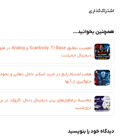
اشتراک‌گذاری
همچنین بخوانید...
اهمیت تطابق Scanbody، Ti-Base و Analog در ف
دیجیتال ایمپلنت
هفت اشتباه رایج در خرید اسکنر داخل دهانی و نحوه
جلوگیری از آنها
مقایسه نرم‌افزارهای برتر دیجیتال دنتال: اگزوکد در برا
تری‌شِیپ
دیدگاه خود را بنویسید