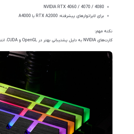
NVIDIA RTX 4060 / 4070 / 4080
برای لابراتوارهای پیشرفته: RTX A2000 یا A4000
نکته مهم:
کارت‌های NVIDIA به دلیل پشتیبانی بهتر در OpenGL و CUDA، انتخاب اول نرم‌افزارهای دندانی هستند.