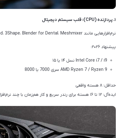
۱. پردازنده (CPU): قلب سیستم دیجیتال
نرم‌افزارهایی مانند Exocad، 3Shape، Blender for Dental، Meshmixer و BlueSkyPlan به شدت به پردازش چند‌هسته‌ای وابسته‌اند.
پیشنهاد ۲۰۲۶:
Intel Core i7 / i9 نسل ۱۴ یا ۱۵
AMD Ryzen 7 / Ryzen 9 سری 7000 یا 8000
حداقل: ۸ هسته واقعی
ایده‌آل: ۱۲ تا ۱۶ هسته برای رندر سریع و کار هم‌زمان با چند نرم‌افزار