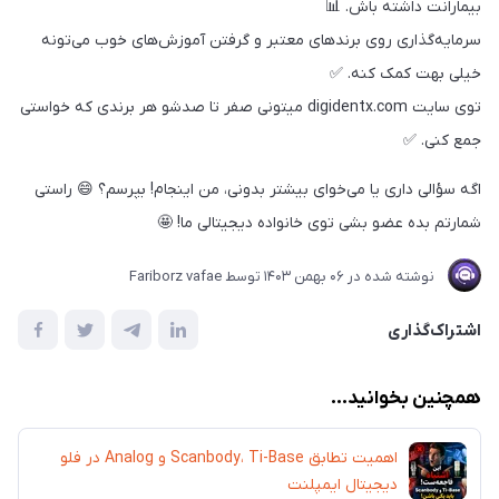
بیمارانت داشته باش. 📊
سرمایه‌گذاری روی برندهای معتبر و گرفتن آموزش‌های خوب می‌تونه
خیلی بهت کمک کنه. ✅
توی سایت digidentx.com میتونی صفر تا صدشو هر برندی که خواستی
جمع کنی. ✅
اگه سؤالی داری یا می‌خوای بیشتر بدونی، من اینجام! بپرسم؟ 😄 راستی
شمارتم بده عضو بشی توی خانواده دیجیتالی ما! 🤩
نوشته شده در
06 بهمن 1403
توسط
Fariborz vafae
اشتراک‌گذاری
همچنین بخوانید...
اهمیت تطابق Scanbody، Ti-Base و Analog در فلو
دیجیتال ایمپلنت