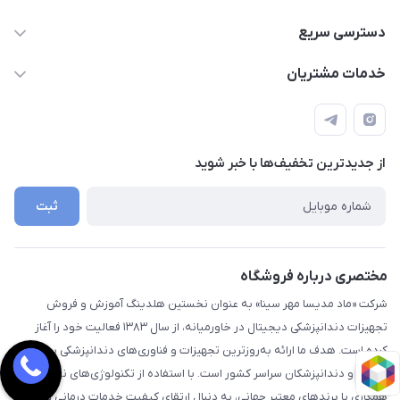
09112255977- 02191035419
دسترسی سریع
info@digidentx.com
حساب کاربری
خدمات مشتریان
همدان-خیابان جهان نما-ساختمان آراد - واحد8
مجله فروشگاه
قوانین و مقررات
لیست محصولات
راهنما
درباره ما
از جدید‌ترین تخفیف‌ها با‌ خبر شوید
تماس با ما
ثبت
مختصری درباره فروشگاه
شرکت «ماد مدیسا مهر سینا» به عنوان نخستین هلدینگ آموزش و فروش
تجهیزات دندانپزشکی دیجیتال در خاورمیانه، از سال ۱۳۸۳ فعالیت خود را آغاز
کرده است. هدف ما ارائه به‌روزترین تجهیزات و فناوری‌های دندانپزشکی به مراکز
درمانی و دندانپزشکان سراسر کشور است. با استفاده از تکنولوژی‌های نوین و
همکاری با برندهای معتبر جهانی، به دنبال ارتقای کیفیت خدمات درمانی و