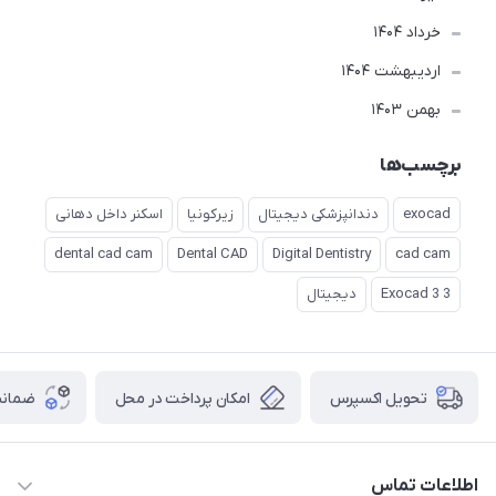
خرداد 1404
ارديبهشت 1404
بهمن 1403
برچسب‌ها
exocad
دندانپزشکی دیجیتال
زیرکونیا
اسکنر داخل دهانی
dental cad cam
Dental CAD
Digital Dentistry
cad cam
Exocad 3 3
دیجیتال
تحویل اکسپرس
امکان پرداخت در محل
ضمانت
اطلاعات تماس