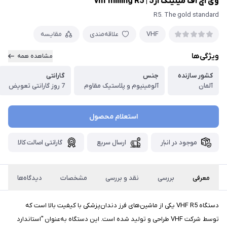
وی اچ اف میلینگ ار5 | vhf milling R5
R5. The gold standard
VHF
علاقه‌مندی
مقایسه
ویژگی‌ها
مشاهده همه
کشور سازنده
جنس
گارانتی
آلمان
آلومینیوم و پلاستیک مقاوم
7 روز گارانتی تعویض
استعلام محصول
موجود در انبار
ارسال سریع
گارانتی اصالت کالا
معرفی
بررسی
نقد و بررسی
مشخصات
دیدگاه‌ها
دستگاه VHF R5 یکی از ماشین‌های فرز دندان‌پزشکی با کیفیت بالا است که
توسط شرکت VHF طراحی و تولید شده است. این دستگاه به‌عنوان "استاندارد