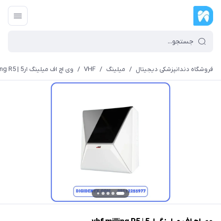
فروشگاه دندانپزشکی دیجیتال
/
میلینگ
/
VHF
/
وی اچ اف میلینگ ار5 | vhf milling R5