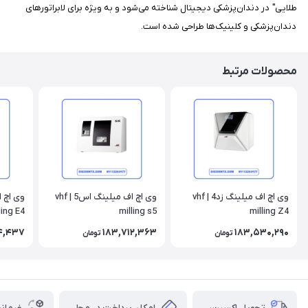
طلایی" در دندان‌پزشکی دیجیتال شناخته می‌شود و به ویژه برای لابراتورهای
دندان‌پزشکی و کلینیک‌ها طراحی شده است.
محصولات مرتبط
وی اچ اف میلینگ زد4 | vhf
وی اچ اف میلینگ اس5 | vhf
ling E4
milling s5
milling Z4
4,437
183,712,363
183,530,290
تومان
تومان