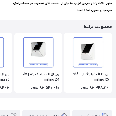
دلیل دقت بالا و کارایی مؤثر، به یکی از انتخاب‌های محبوب در دندانپزشکی
دیجیتال تبدیل شده است.
محصولات مرتبط
وی اچ اف میلینگ ار5 | vhf
وی اچ اف میلینگ زد4 | vhf
ling s5
milling Z4
milling R5
12,363
183,530,290
183,348,216
تومان
تومان