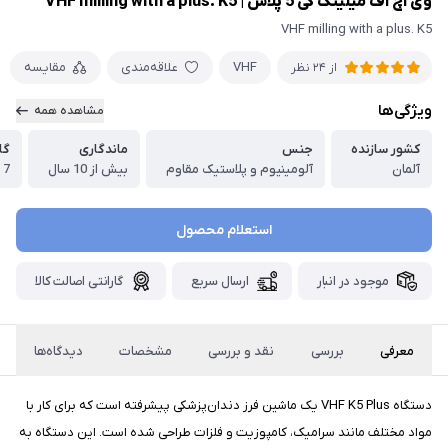
وی اچ اف میلینگ کی 5 پلاس | VHF milling with a plus. K5
VHF milling with a plus. K5
VHF
علاقه‌مندی
مقایسه
از 24 نظر
ویژگی‌ها
مشاهده همه
کشور سازنده
جنس
ماندگاری
گا
آلمان
آلومینیوم و پلاستیک مقاوم
بیش از 10 سال
7 روز گارانتی تعویض
استعلام محصول
موجود در انبار
ارسال سریع
گارانتی اصالت کالا
معرفی
بررسی
نقد و بررسی
مشخصات
دیدگاه‌ها
دستگاه VHF K5 Plus یک ماشین فرز دندان‌پزشکی پیشرفته است که برای کار با
مواد مختلف مانند سرامیک، کامپوزیت و فلزات طراحی شده است. این دستگاه به