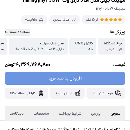
میلینگ جینی مدل اف 5 درای وت | milling jiny F5 DW
میلینگ jiny F5 DW
علاقه‌مندی
مقایسه
از 15 نظر
ویژگی‌ها
مشاهده همه
نوع دستگاه
کنترل CNC
محورهای حرکت
سی
فرز عمودی
بله
دارای ۳ محور X، Y و Z با دقت بالا
4,369,768,800
قیمت:
تومان
افزودن به سبدخرید
موجود در انبار
ارسال سریع
گارانتی اصالت کالا
معرفی
بررسی
شرایط پرداخت
مشخصات
دیدگاه‌ها
دستگاه میلینگ Jiny F5 DW یکی از دستگاه‌های پیشرفته در زمینه ماشین‌کاری