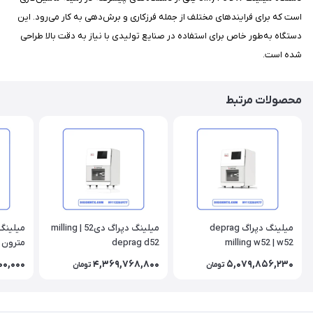
است که برای فرایندهای مختلف از جمله فرزکاری و برش‌دهی به کار می‌رود. این
دستگاه به‌طور خاص برای استفاده در صنایع تولیدی با نیاز به دقت بالا طراحی
شده است.
محصولات مرتبط
میلینگ دپراگ deprag
میلینگ دپراگ دی52 | milling
میلینگ 
deprag d52
milling w52 | w52
 matron
00,000
4,369,768,800
5,079,856,230
تومان
تومان