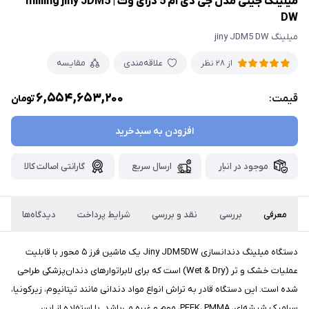
میلینگ جینی مدل جی دی ام 5 درای وت | milling jiny JDM5
DW
میلینگ jiny JDM5 DW
علاقه‌مندی
مقایسه
از 28 نظر
6,554,653,200
قیمت:
تومان
افزودن به سبدخرید
موجود در انبار
ارسال سریع
گارانتی اصالت کالا
معرفی
بررسی
نقد و بررسی
شرایط پرداخت
دیدگاه‌ها
دستگاه میلینگ دندانسازی Jiny JDM5DW یک ماشین فرز ۵ محور با قابلیت
عملیات خشک و تر (Wet & Dry) است که برای لابراتوارهای دندان‌پزشکی طراحی
شده است. این دستگاه قادر به تراش انواع مواد دندانی مانند تیتانیوم، زیرکونیا،
سرامیک شیشه‌ای، PEEK، PMMA، موم و غیره می‌باشد. با استفاده از این