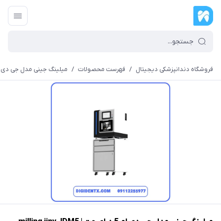
فروشگاه دندانپزشکی دیجیتال
/
فهرست محصولات
/
میلینگ جینی مدل جی دی ام 5 درای وت | g jiny JDM5 DW