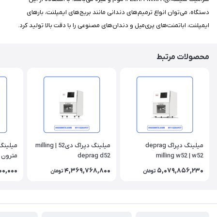
دستگاه، می‌توان انواع ترمیم‌های دندانی مانند بریج‌های ایمپلنت، بارهای
ایمپلنت، اباتمنت‌های پری‌میل و دندان‌های مصنوعی را با دقت بالا تولید کرد.
محصولات مرتبط
میلینگ دپراگ deprag
میلینگ دپراگ دی52 | milling
میلینگ 
deprag d52
milling w52 | w52
 matron
00,000
4,369,768,800
5,079,856,230
تومان
تومان